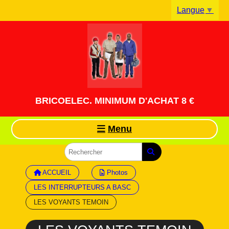
Panneau de gestion des cookies
Langue
▼
BRICOELEC. MINIMUM D'ACHAT 8 €
Menu
ACCUEIL
Photos
LES INTERRUPTEURS A BASC
LES VOYANTS TEMOIN