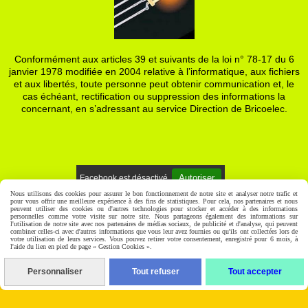
Conformément aux articles 39 et suivants de la loi n° 78-17 du 6
janvier 1978 modifiée en 2004 relative à l’informatique, aux fichiers
et aux libertés, toute personne peut obtenir communication et, le
cas échéant, rectification ou suppression des informations la
concernant, en s’adressant au service Direction de Bricoelec.
Autoriser
Facebook est désactivé.
Nous utilisons des cookies pour assurer le bon fonctionnement de notre site et analyser notre trafic et
pour vous offrir une meilleure expérience à des fins de statistiques. Pour cela, nos partenaires et nous
Mentions Légales
Gestion cookies
Mon Compte
peuvent utiliser des cookies ou d'autres technologies pour stocker et accéder à des informations
personnelles comme votre visite sur notre site. Nous partageons également des informations sur
l'utilisation de notre site avec nos partenaires de médias sociaux, de publicité et d'analyse, qui peuvent
combiner celles-ci avec d'autres informations que vous leur avez fournies ou qu'ils ont collectées lors de
votre utilisation de leurs services. Vous pouvez retirer votre consentement, enregistré pour 6 mois, à
l'aide du lien en pied de page « Gestion Cookies ».
Personnaliser
Tout refuser
Tout accepter