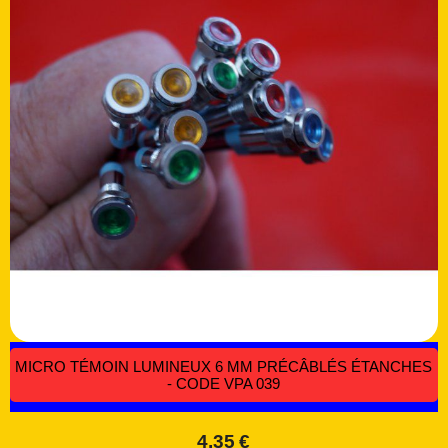
MICRO TÉMOIN LUMINEUX 6 MM PRÉCÂBLÉS ÉTANCHES
- CODE VPA 039
4,35
€