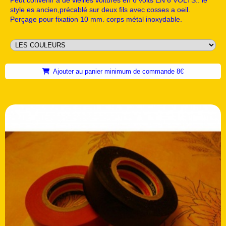
Peut convenir à de vieilles voitures en 6 volts EN 6 VOLTS.. le
style es ancien,précablé sur deux fils avec cosses a oeil.
Perçage pour fixation 10 mm. corps métal inoxydable.
Ajouter au panier minimum de commande 8€