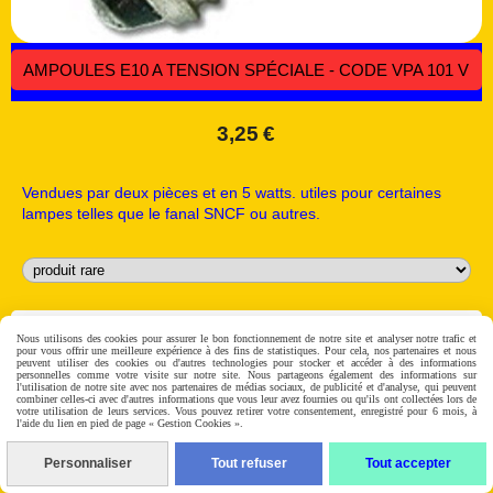
AMPOULES E10 A TENSION SPÉCIALE - CODE VPA 101 V
3,25
€
Vendues par deux pièces et en 5 watts. utiles pour certaines
lampes telles que le fanal SNCF ou autres.
Ajouter au panier minimum de commande 8€
Nous utilisons des cookies pour assurer le bon fonctionnement de notre site et analyser notre trafic et
pour vous offrir une meilleure expérience à des fins de statistiques. Pour cela, nos partenaires et nous
peuvent utiliser des cookies ou d'autres technologies pour stocker et accéder à des informations
personnelles comme votre visite sur notre site. Nous partageons également des informations sur
l'utilisation de notre site avec nos partenaires de médias sociaux, de publicité et d'analyse, qui peuvent
combiner celles-ci avec d'autres informations que vous leur avez fournies ou qu'ils ont collectées lors de
votre utilisation de leurs services. Vous pouvez retirer votre consentement, enregistré pour 6 mois, à
l'aide du lien en pied de page « Gestion Cookies ».
Personnaliser
Tout refuser
Tout accepter