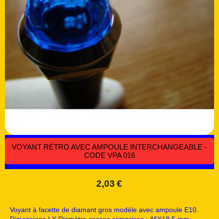
VOYANT RÉTRO AVEC AMPOULE INTERCHANGEABLE -
CODE VPA 016
2,03
€
Voyant à facette de diamant gros modèle avec ampoule E10.
Dimensions LX Diamètre cosses comprises : 46X18.5 mm.