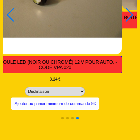
DE
COSSES FASTONS POUR INTERS A BASCULE - CODE IB
009
0,16
€
Ajouter au panier minimum de commande 8€