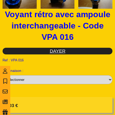
Voyant rétro avec ampoule
interchangeable - Code
VPA 016
DAYER
Ref :
VPA 016
Déclinaison :
2,03
€