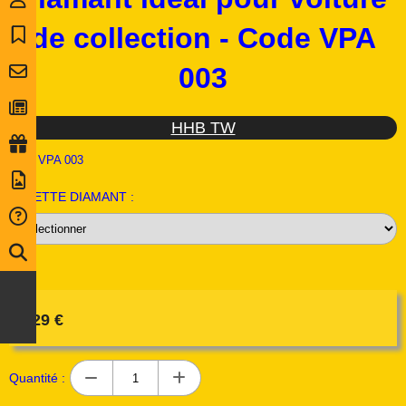
de collection - Code VPA
003
HHB TW
Ref :
VPA 003
FACETTE DIAMANT :
2,29
€
Quantité :