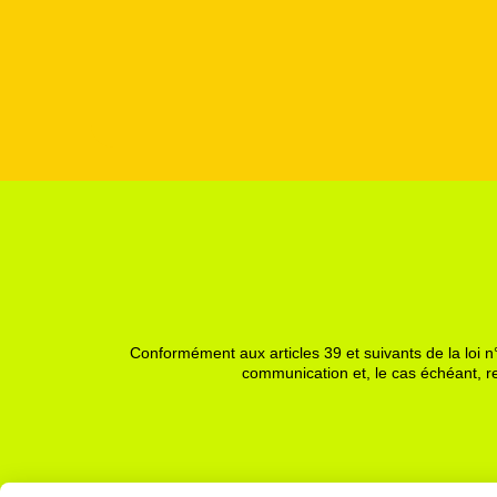
Conformément aux articles 39 et suivants de la loi n°
communication et, le cas échéant, re