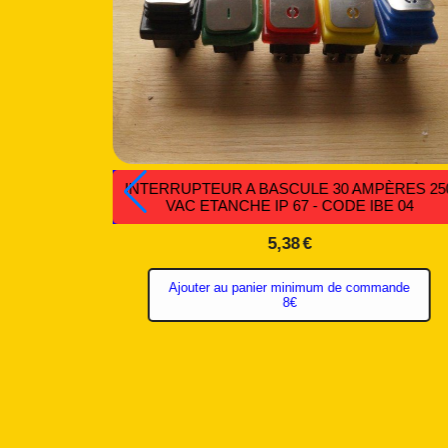
 BASCULE
IINTERRUPTEUR TRIPOLAIRE 15 A ON/OF/ON
 IB 077
CODE IL 007
14,77
€
mande
Ajouter au panier
minimum de
commande 8€