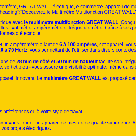
cemètre, GREAT WALL, électrique, e-commerce, appareil de mes
[{"heading":"Découvrez le Multimètre Multifonction GREAT WALL"
rique avec le
multimètre multifonction GREAT WALL
. Conçu 
elles : voltmètre, ampèremètre et fréquencemètre. Grâce à ses p
ionnés d’électricité.
t un ampèremètre allant de
6 à 100 ampères
, cet appareil vou
20 à 70 Hertz
, vous permettant de l'utiliser dans divers contextes
ions de
28 mm de côté et 50 mm de hauteur
facilite son intég
e, vert et bleu - vous assure une visibilité optimale, même dans 
ppareil innovant. Le
multimètre GREAT WALL
est proposé dan
 préférences ou à votre style de travail.
our vous fournir un appareil de mesure de qualité supérieure. A
 vos projets électriques.