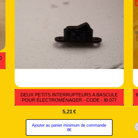
 -
DÉTECTEUR DE PROXIMITÉ - CODE AUT 015
2,11
€
Ajouter au panier
minimum de
commande 8€