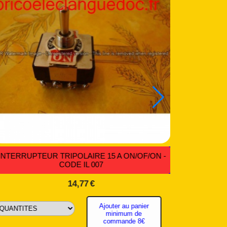
INTERRUPTEUR A BASCULE ÉLÉGANT - CODE
IB 035
3,58
€
Ajouter au panier minimum de commande
8€