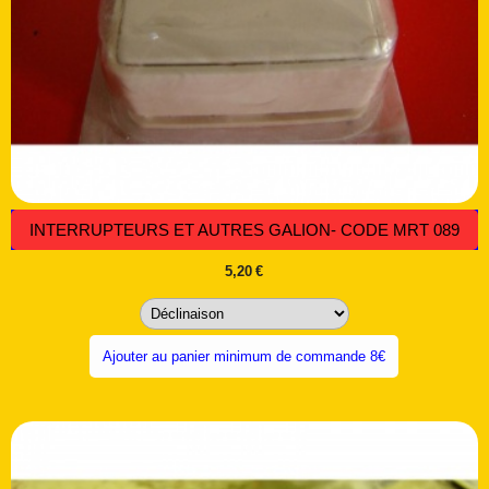
INTERRUPTEURS ET AUTRES GALION- CODE MRT 089
5,20
€
Ajouter au panier minimum de commande 8€