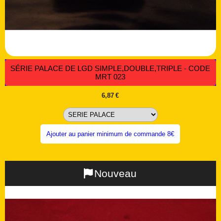
SÉRIE PALACE DE LGD SIMPLE,DOUBLE,TRIPLE - CODE
MRT 023
6,87
€
Ajouter au panier minimum de commande 8€
Nouveau