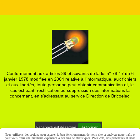
Conformément aux articles 39 et suivants de la loi n° 78-17 du 6
janvier 1978 modifiée en 2004 relative à l’informatique, aux fichiers
et aux libertés, toute personne peut obtenir communication et, le
cas échéant, rectification ou suppression des informations la
concernant, en s’adressant au service Direction de Bricoelec.
Autoriser
Facebook est désactivé.
Nous utilisons des cookies pour assurer le bon fonctionnement de notre site et analyser notre trafic et
pour vous offrir une meilleure expérience à des fins de statistiques. Pour cela, nos partenaires et nous
Mentions Légales
Gestion cookies
Mon Compte