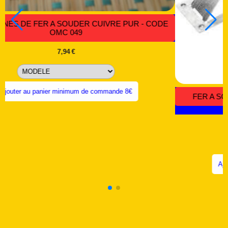
FER A SOUDER 60, 40, 30 WATTS - CODE OMC 008
6,99
€
Ajouter au panier minimum de commande 8€