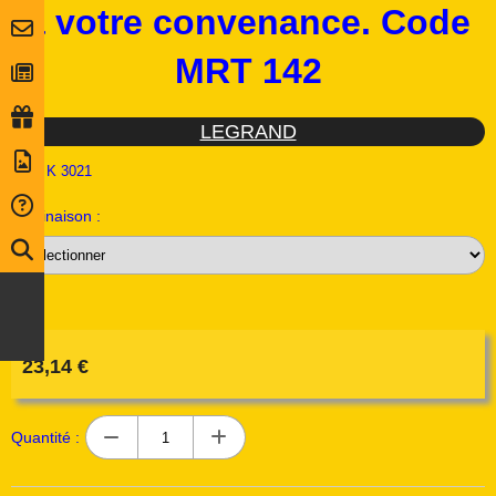
a votre convenance. Code
MRT 142
LEGRAND
Ref :
K 3021
Déclinaison :
23,14
€
Quantité :