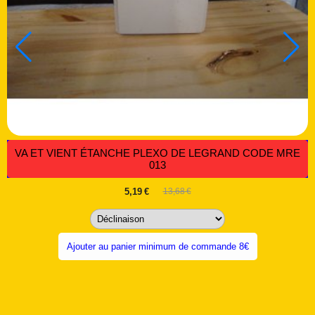
VA ET VIENT ÉTANCHE PLEXO DE LEGRAND CODE MRE
013
5,19
€
13,68
€
Ajouter au panier minimum de commande 8€