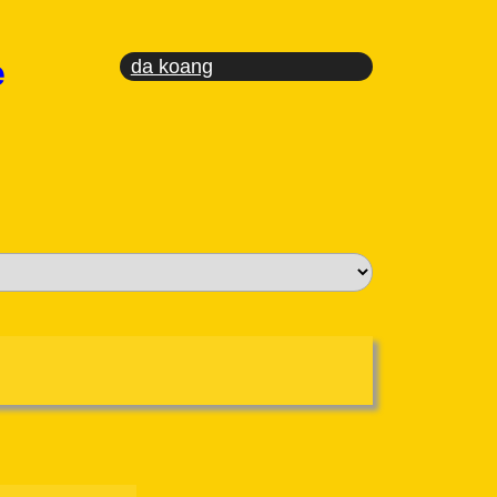
e
da koang