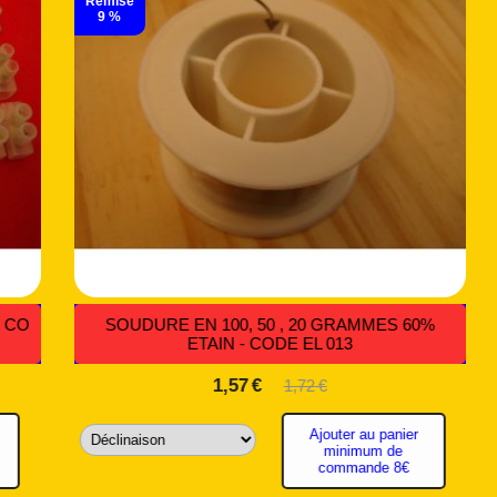
06
FICHES POUR L'ÉLECTRONIQUE - CODE IS 009
1,92
€
Ajouter au panier minimum de commande
8€