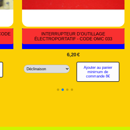
INTERRUPTEUR ÉTANCHE ON/OFF
MARCHE/ARRÊT
4,59
€
Ajouter au panier minimum de commande
8€