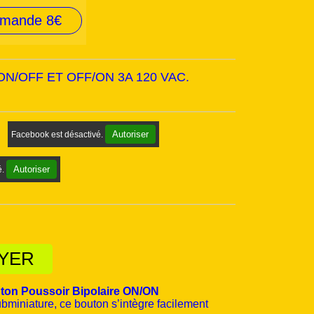
mmande 8€
u ON/OFF ET OFF/ON 3A 120 VAC.
Autoriser
Facebook est désactivé.
Autoriser
é.
AYER
ton Poussoir Bipolaire ON/ON
ubminiature, ce bouton s’intègre facilement