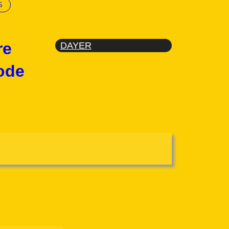
S
re
DAYER
ode