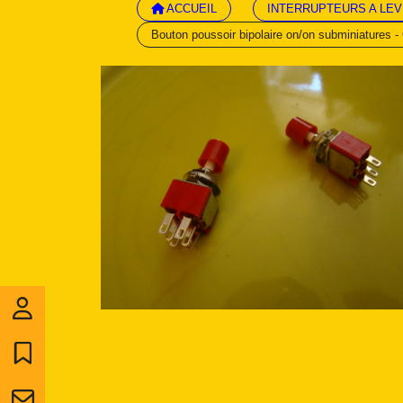
ACCUEIL
INTERRUPTEURS A LEV
Bouton poussoir bipolaire on/on subminiatures 