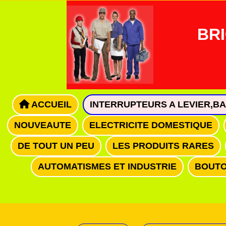
Panneau de gestion des cookies
BRI
ACCUEIL
INTERRUPTEURS A LEVIER,B
NOUVEAUTE
ELECTRICITE DOMESTIQUE
DE TOUT UN PEU
LES PRODUITS RARES
AUTOMATISMES ET INDUSTRIE
BOUTO