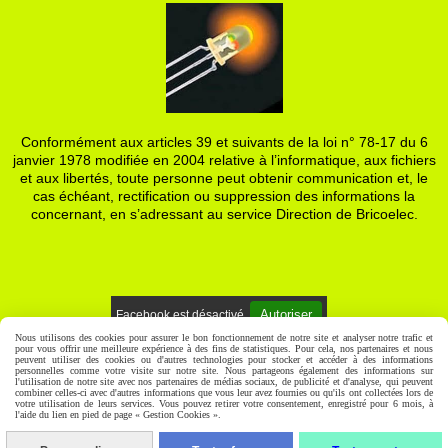
Conformément aux articles 39 et suivants de la loi n° 78-17 du 6
janvier 1978 modifiée en 2004 relative à l’informatique, aux fichiers
et aux libertés, toute personne peut obtenir communication et, le
cas échéant, rectification ou suppression des informations la
concernant, en s’adressant au service Direction de Bricoelec.
Autoriser
Facebook est désactivé.
Nous utilisons des cookies pour assurer le bon fonctionnement de notre site et analyser notre trafic et
pour vous offrir une meilleure expérience à des fins de statistiques. Pour cela, nos partenaires et nous
Mentions Légales
Gestion cookies
Mon Compte
peuvent utiliser des cookies ou d'autres technologies pour stocker et accéder à des informations
personnelles comme votre visite sur notre site. Nous partageons également des informations sur
l'utilisation de notre site avec nos partenaires de médias sociaux, de publicité et d'analyse, qui peuvent
combiner celles-ci avec d'autres informations que vous leur avez fournies ou qu'ils ont collectées lors de
votre utilisation de leurs services. Vous pouvez retirer votre consentement, enregistré pour 6 mois, à
l'aide du lien en pied de page « Gestion Cookies ».