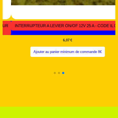
20
DOUILLE VOLEUSE AVEC INTERRUPTEUR TYPE B22 -
CODE MRT 096
5,63
€
Ajouter au panier minimum de commande 8€