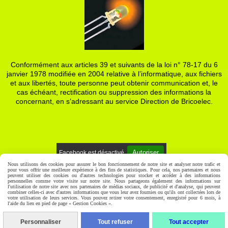
Conformément aux articles 39 et suivants de la loi n° 78-17 du 6
janvier 1978 modifiée en 2004 relative à l’informatique, aux fichiers
et aux libertés, toute personne peut obtenir communication et, le
cas échéant, rectification ou suppression des informations la
concernant, en s’adressant au service Direction de Bricoelec.
Autoriser
Facebook est désactivé.
Nous utilisons des cookies pour assurer le bon fonctionnement de notre site et analyser notre trafic et
pour vous offrir une meilleure expérience à des fins de statistiques. Pour cela, nos partenaires et nous
Mentions Légales
Gestion cookies
Mon Compte
peuvent utiliser des cookies ou d'autres technologies pour stocker et accéder à des informations
personnelles comme votre visite sur notre site. Nous partageons également des informations sur
l'utilisation de notre site avec nos partenaires de médias sociaux, de publicité et d'analyse, qui peuvent
combiner celles-ci avec d'autres informations que vous leur avez fournies ou qu'ils ont collectées lors de
votre utilisation de leurs services. Vous pouvez retirer votre consentement, enregistré pour 6 mois, à
l'aide du lien en pied de page « Gestion Cookies ».
Personnaliser
Tout refuser
Tout accepter