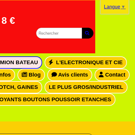
Langue
▼
8 €
MION BATEAU
L'ELECTRONIQUE ET CIE
infos
Blog
Avis clients
Contact
OTCH, GAINES
LE PLUS GROS/INDUSTRIEL
VOYANTS BOUTONS POUSSOIR ETANCHES