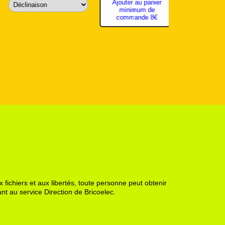
Ajouter au panier
minimum de
commande 8€
 fichiers et aux libertés, toute personne peut obtenir
nt au service Direction de Bricoelec.