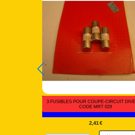
UPTEUR DE
INTERRUPTEURS SUR CÂBLE MULTI USAG
LEG - CODE
CODE IB 050
7,01
€