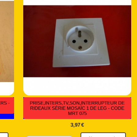
E -
10 COLLIERS 250 MM RÉUTILISABLE - CODE
CBS 011
2,25
€