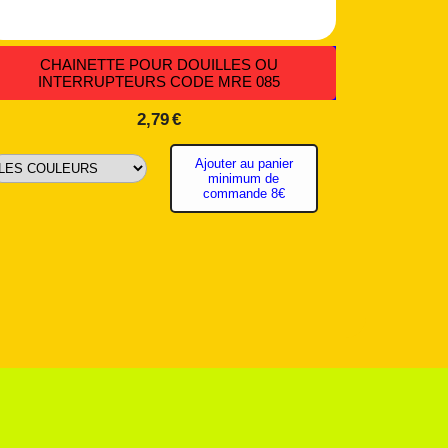
CHAINETTE POUR DOUILLES OU
INTERRUPTEURS CODE MRE 085
2,79
€
Ajouter au panier
minimum de
commande 8€