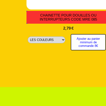
CHAINETTE POUR DOUILLES OU
INTERRUPTEURS CODE MRE 085
2,79
€
Ajouter au panier
minimum de
commande 8€