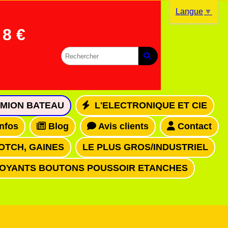
Langue
▼
8 €
MION BATEAU
L'ELECTRONIQUE ET CIE
infos
Blog
Avis clients
Contact
OTCH, GAINES
LE PLUS GROS/INDUSTRIEL
VOYANTS BOUTONS POUSSOIR ETANCHES