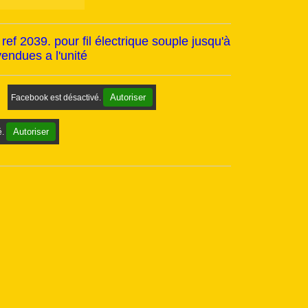
 ref 2039. pour fil électrique souple jusqu'à
vendues a l'unité
Autoriser
Facebook est désactivé.
Autoriser
é.