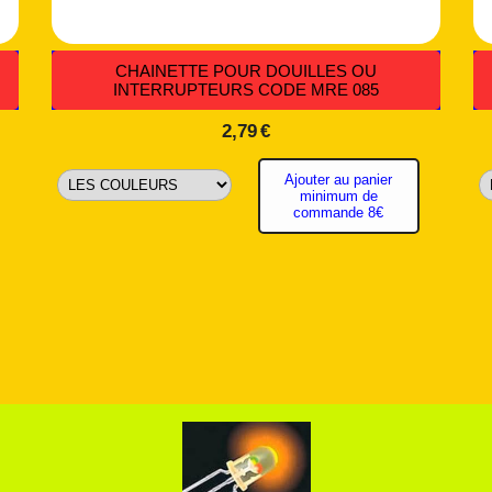
CHAINETTE POUR DOUILLES OU
INTERRUPTEURS CODE MRE 085
2,79
€
Ajouter au panier
minimum de
commande 8€