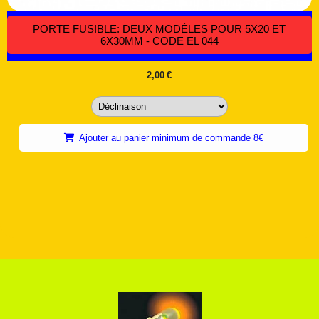
PORTE FUSIBLE: DEUX MODÈLES POUR 5X20 ET
6X30MM - CODE EL 044
2,00
€
Ajouter au panier minimum de commande 8€