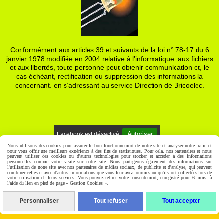
Conformément aux articles 39 et suivants de la loi n° 78-17 du 6
janvier 1978 modifiée en 2004 relative à l’informatique, aux fichiers
et aux libertés, toute personne peut obtenir communication et, le
cas échéant, rectification ou suppression des informations la
concernant, en s’adressant au service Direction de Bricoelec.
Autoriser
Facebook est désactivé.
Nous utilisons des cookies pour assurer le bon fonctionnement de notre site et analyser notre trafic et
pour vous offrir une meilleure expérience à des fins de statistiques. Pour cela, nos partenaires et nous
Mentions Légales
Gestion cookies
Mon Compte
peuvent utiliser des cookies ou d'autres technologies pour stocker et accéder à des informations
personnelles comme votre visite sur notre site. Nous partageons également des informations sur
l'utilisation de notre site avec nos partenaires de médias sociaux, de publicité et d'analyse, qui peuvent
combiner celles-ci avec d'autres informations que vous leur avez fournies ou qu'ils ont collectées lors de
votre utilisation de leurs services. Vous pouvez retirer votre consentement, enregistré pour 6 mois, à
l'aide du lien en pied de page « Gestion Cookies ».
Personnaliser
Tout refuser
Tout accepter