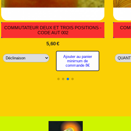
ASCULE EN 12
LOT DE 1 MÈTRE DE 15,20,30,40,50,MM 
IB 037
CBS 008
6,98
€
ter au panier
Ajouter au panier minimum de commande
inimum de
8€
mmande 8€