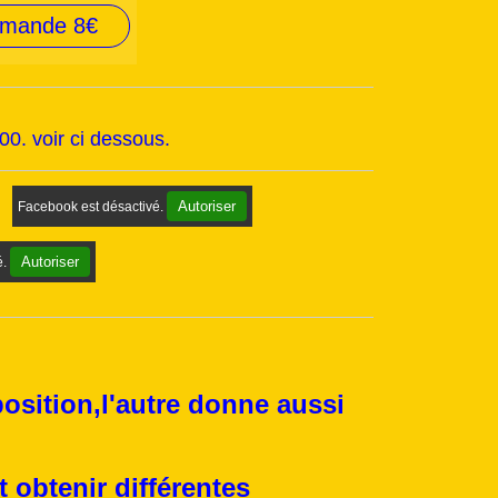
mmande 8€
0. voir ci dessous.
Autoriser
Facebook est désactivé.
Autoriser
é.
ition,l'autre donne aussi
 obtenir différentes