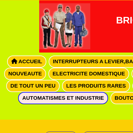
Panneau de gestion des cookies
BRI
ACCUEIL
INTERRUPTEURS A LEVIER,B
NOUVEAUTE
ELECTRICITE DOMESTIQUE
DE TOUT UN PEU
LES PRODUITS RARES
AUTOMATISMES ET INDUSTRIE
BOUTO