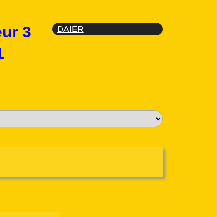
eur 3
DAIER
1