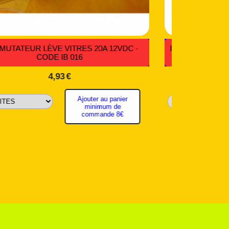
- CODE
COMMUTATEUR DEUX ET TROIS POSITIONS -
CODE AUT 002
5,60
€
Ajouter au panier
minimum de
commande 8€