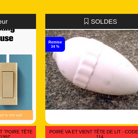
IX CAVALIERS/PONTETS DE 4 À 21 MM -
INTERRUPTE
CODE PVX 039