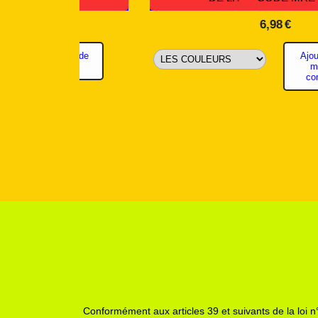
7,52
€
11,36
€
Ajouter au panier
minimum de
commande 8€
Conformément aux articles 39 et suivants de la loi n°