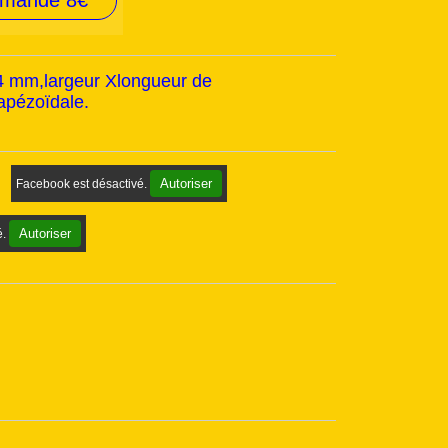
mmande 8€
04 mm,largeur Xlongueur de
apézoïdale.
Autoriser
Facebook est désactivé.
Autoriser
é.