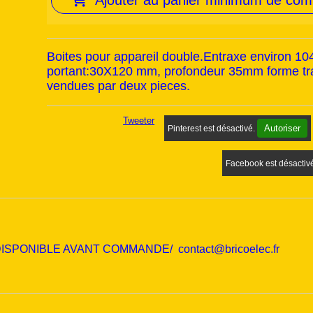
Ajouter au panier minimum de co
Boites pour appareil double.Entraxe environ 1
portant:30X120 mm, profondeur 35mm forme tr
vendues par deux pieces.
Tweeter
Autoriser
Pinterest est désactivé.
Facebook est désactiv
PONIBLE AVANT COMMANDE/ contact@bricoelec.fr