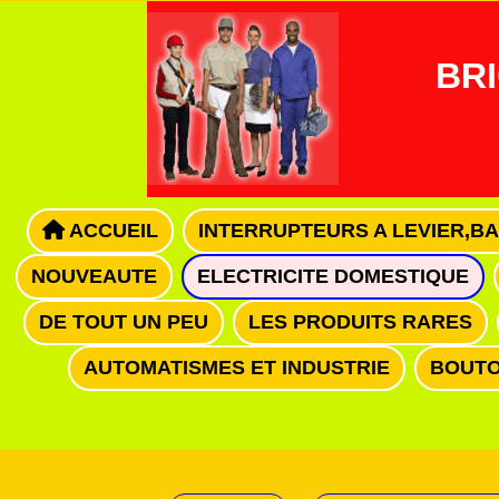
Panneau de gestion des cookies
BRI
ACCUEIL
INTERRUPTEURS A LEVIER,B
NOUVEAUTE
ELECTRICITE DOMESTIQUE
DE TOUT UN PEU
LES PRODUITS RARES
AUTOMATISMES ET INDUSTRIE
BOUTO