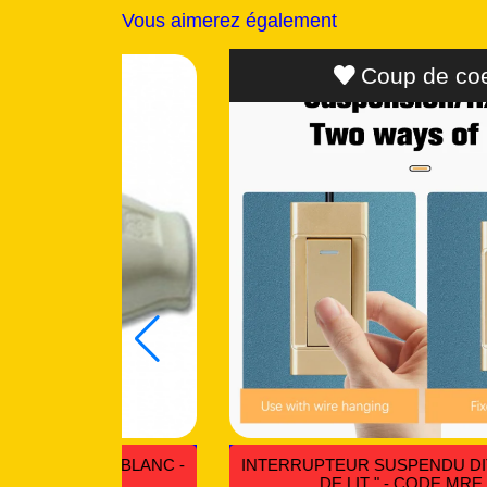
Vous aimerez également
SOLDES
Remise
34 %
POIRE VA ET VIENT TÊTE DE LIT - CODE MRT
D
114