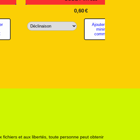
4,11
€
6
 au panier minimum de commande
8€
 fichiers et aux libertés, toute personne peut obtenir