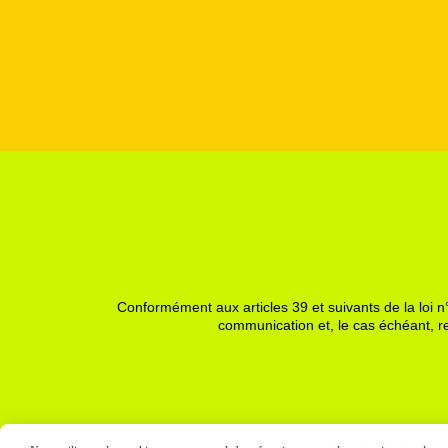
Conformément aux articles 39 et suivants de la loi n°
communication et, le cas échéant, re