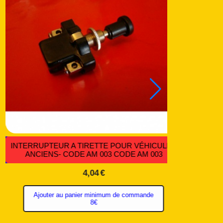
ATION
COSSES MALES,FEMELLES VENDUES À
L'UNITÉ, PAR 10, 100,1000 - CODE CO 068
0,19
€
er
Ajouter au panier
minimum de
€
commande 8€