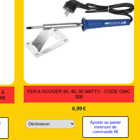
UR VÉHICULES
COSSES MÂLE ET FEMELLE DE DÉRIV
ODE AM 003
BLEUES - CODE CO 059
0,18
€
e commande
Ajouter au pani
minimum de
commande 8