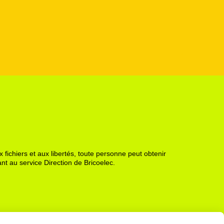
 fichiers et aux libertés, toute personne peut obtenir
nt au service Direction de Bricoelec.