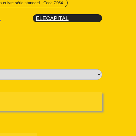
 cuivre série standard - Code C054
e
ELECAPITAL