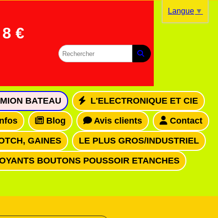
Langue
▼
8 €
MION BATEAU
L'ELECTRONIQUE ET CIE
infos
Blog
Avis clients
Contact
OTCH, GAINES
LE PLUS GROS/INDUSTRIEL
VOYANTS BOUTONS POUSSOIR ETANCHES