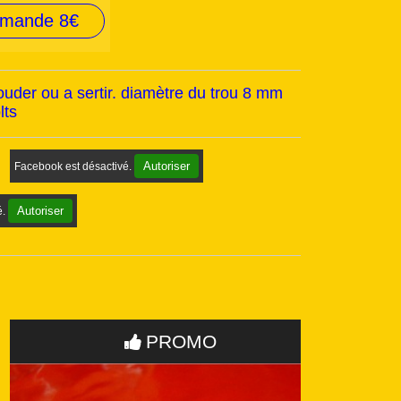
mmande 8€
ouder ou a sertir. diamètre du trou 8 mm
lts
Autoriser
Facebook est désactivé.
Autoriser
é.
Exclu web