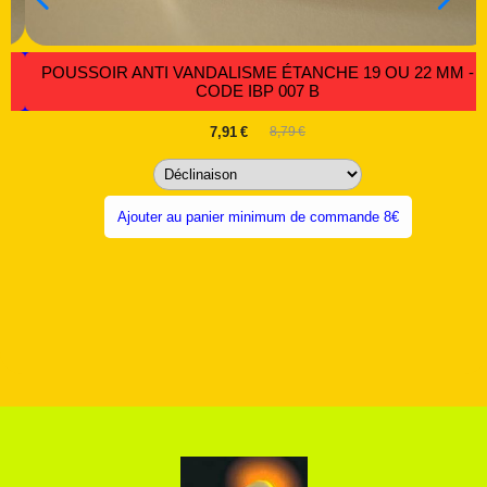
-
POUSSOIR ANTI VANDALISME ÉTANCHE 19 OU 22 MM -
CODE IBP 007 B
7,91
€
8,79
€
Ajouter au panier minimum de commande 8€