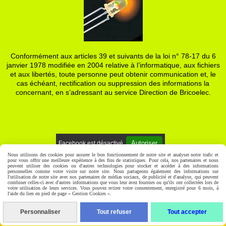
Conformément aux articles 39 et suivants de la loi n° 78-17 du 6
janvier 1978 modifiée en 2004 relative à l’informatique, aux fichiers
et aux libertés, toute personne peut obtenir communication et, le
cas échéant, rectification ou suppression des informations la
concernant, en s’adressant au service Direction de Bricoelec.
Autoriser
Facebook est désactivé.
Nous utilisons des cookies pour assurer le bon fonctionnement de notre site et analyser notre trafic et
pour vous offrir une meilleure expérience à des fins de statistiques. Pour cela, nos partenaires et nous
Mentions Légales
Gestion cookies
Mon Compte
peuvent utiliser des cookies ou d'autres technologies pour stocker et accéder à des informations
personnelles comme votre visite sur notre site. Nous partageons également des informations sur
l'utilisation de notre site avec nos partenaires de médias sociaux, de publicité et d'analyse, qui peuvent
combiner celles-ci avec d'autres informations que vous leur avez fournies ou qu'ils ont collectées lors de
votre utilisation de leurs services. Vous pouvez retirer votre consentement, enregistré pour 6 mois, à
l'aide du lien en pied de page « Gestion Cookies ».
Personnaliser
Tout refuser
Tout accepter