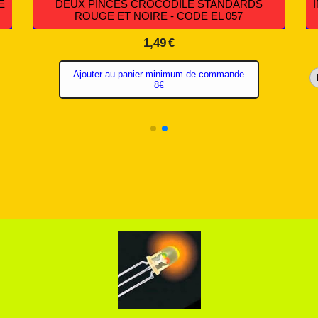
E
DEUX PINCES CROCODILE STANDARDS
ROUGE ET NOIRE - CODE EL 057
1,49
€
Ajouter au panier minimum de commande
8€