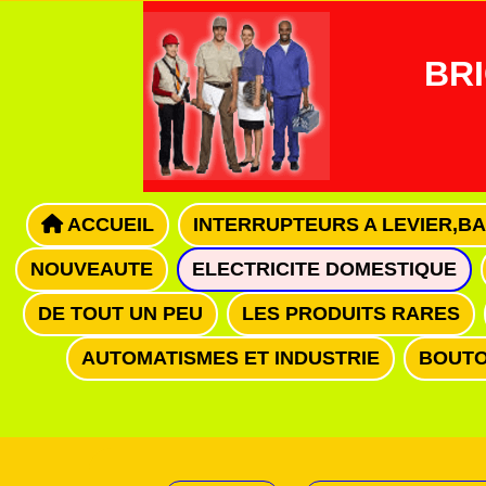
Panneau de gestion des cookies
BRI
ACCUEIL
INTERRUPTEURS A LEVIER,B
NOUVEAUTE
ELECTRICITE DOMESTIQUE
DE TOUT UN PEU
LES PRODUITS RARES
AUTOMATISMES ET INDUSTRIE
BOUTO