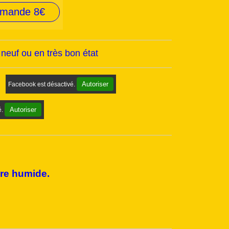
mmande 8€
euf ou en très bon état
Autoriser
Facebook est désactivé.
Autoriser
é.
ère humide.