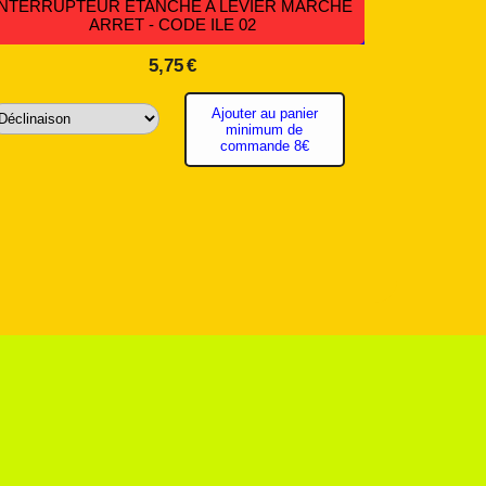
INTERRUPTEUR ÉTANCHE A LEVIER MARCHE
ARRET - CODE ILE 02
5,75
€
Ajouter au panier
minimum de
commande 8€