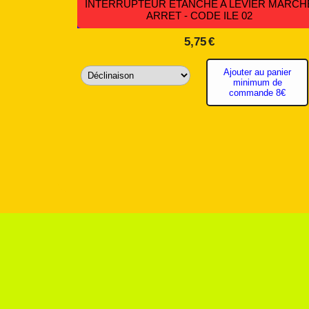
NDARDS
INTERRUPTEUR ÉTANCHE A LEVIER MARCH
057
ARRET - CODE ILE 02
5,75
€
ande
Ajouter au panier
minimum de
commande 8€