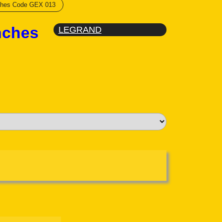
nches Code GEX 013
nches
LEGRAND