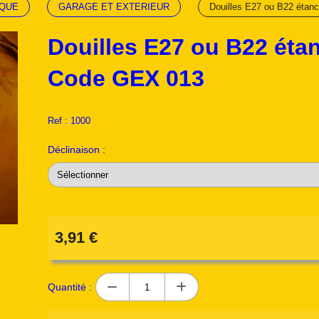
IQUE
GARAGE ET EXTERIEUR
Douilles E27 ou B22 éta
Douilles E27 ou B22 éta
Code GEX 013
Ref :
1000
Déclinaison :
3,91
€
Quantité :