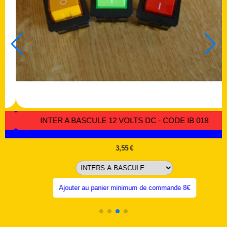
INTER A BASCULE ÉTANCHE IP 67 16 A 250 VAC - CODE I
085
5,23
€
Ajouter au panier minimum de commande 8€