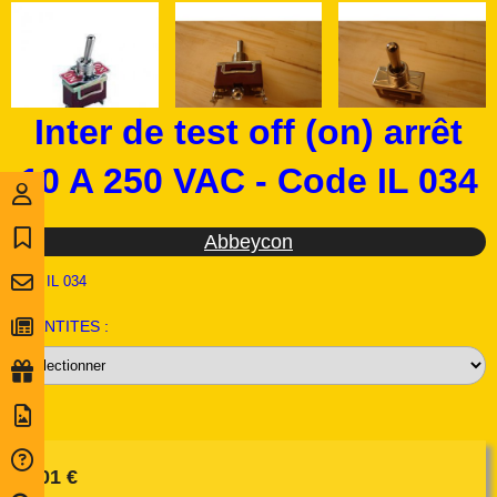
Inter de test off (on) arrêt
10 A 250 VAC - Code IL 034
Abbeycon
Ref :
IL 034
QUANTITES :
5,01
€