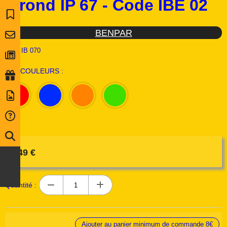
rond IP 67 - Code IBE 02
BENPAR
Ref :
IB 070
LES COULEURS :
3,49
€
Quantité :
Ajouter au panier minimum de commande 8€