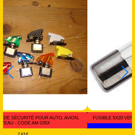
S CODE EL 087
DIX COLLIERS DE SERRAGE 300 MM X 7.6
CBS 012
1,10
€