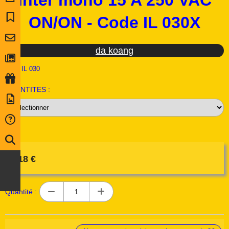
Inter mono 15 A 250 VAC
ON/ON - Code IL 030X
da koang
Ref :
IL 030
QUANTITES :
4,18
€
Quantité :