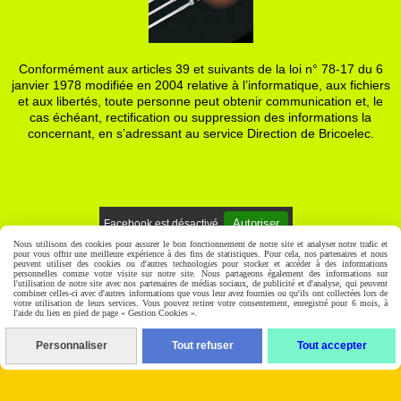
Conformément aux articles 39 et suivants de la loi n° 78-17 du 6
janvier 1978 modifiée en 2004 relative à l’informatique, aux fichiers
et aux libertés, toute personne peut obtenir communication et, le
cas échéant, rectification ou suppression des informations la
concernant, en s’adressant au service Direction de Bricoelec.
Autoriser
Facebook est désactivé.
Nous utilisons des cookies pour assurer le bon fonctionnement de notre site et analyser notre trafic et
pour vous offrir une meilleure expérience à des fins de statistiques. Pour cela, nos partenaires et nous
Mentions Légales
Gestion cookies
Mon Compte
peuvent utiliser des cookies ou d'autres technologies pour stocker et accéder à des informations
personnelles comme votre visite sur notre site. Nous partageons également des informations sur
l'utilisation de notre site avec nos partenaires de médias sociaux, de publicité et d'analyse, qui peuvent
combiner celles-ci avec d'autres informations que vous leur avez fournies ou qu'ils ont collectées lors de
votre utilisation de leurs services. Vous pouvez retirer votre consentement, enregistré pour 6 mois, à
l'aide du lien en pied de page « Gestion Cookies ».
Personnaliser
Tout refuser
Tout accepter