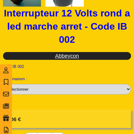
Interrupteur 12 Volts rond a
led marche arret - Code IB
002
Abbeycon
Ref :
IB 002
Déclinaison :
3,06
€