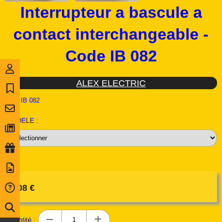
Interrupteur a bascule a
contact interchangeable -
Code IB 082
ALEX ELECTRIC
Ref :
IB 082
MODELE :
3,08
€
Quantité :