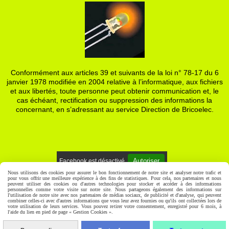
Conformément aux articles 39 et suivants de la loi n° 78-17 du 6
janvier 1978 modifiée en 2004 relative à l’informatique, aux fichiers
et aux libertés, toute personne peut obtenir communication et, le
cas échéant, rectification ou suppression des informations la
concernant, en s’adressant au service Direction de Bricoelec.
Autoriser
Facebook est désactivé.
Nous utilisons des cookies pour assurer le bon fonctionnement de notre site et analyser notre trafic et
pour vous offrir une meilleure expérience à des fins de statistiques. Pour cela, nos partenaires et nous
Mentions Légales
Gestion cookies
Mon Compte
peuvent utiliser des cookies ou d'autres technologies pour stocker et accéder à des informations
personnelles comme votre visite sur notre site. Nous partageons également des informations sur
l'utilisation de notre site avec nos partenaires de médias sociaux, de publicité et d'analyse, qui peuvent
combiner celles-ci avec d'autres informations que vous leur avez fournies ou qu'ils ont collectées lors de
votre utilisation de leurs services. Vous pouvez retirer votre consentement, enregistré pour 6 mois, à
l'aide du lien en pied de page « Gestion Cookies ».