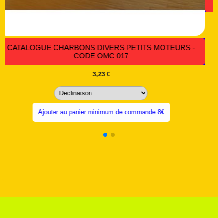
CATALOGUE CHARBONS DIVERS PET
CODE OMC 017
commande 8€
3,23
€
Ajouter au panier minimum de com