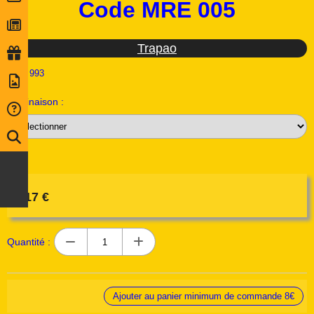
Code MRE 005
Trapao
Ref :
993
Déclinaison :
2,17
€
Quantité :
Ajouter au panier minimum de commande 8€