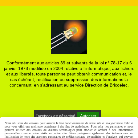
Conformément aux articles 39 et suivants de la loi n° 78-17 du 6
janvier 1978 modifiée en 2004 relative à l’informatique, aux fichiers
et aux libertés, toute personne peut obtenir communication et, le
cas échéant, rectification ou suppression des informations la
concernant, en s’adressant au service Direction de Bricoelec.
Autoriser
Facebook est désactivé.
Nous utilisons des cookies pour assurer le bon fonctionnement de notre site et analyser notre trafic et
pour vous offrir une meilleure expérience à des fins de statistiques. Pour cela, nos partenaires et nous
Mentions Légales
Gestion cookies
Mon Compte
peuvent utiliser des cookies ou d'autres technologies pour stocker et accéder à des informations
personnelles comme votre visite sur notre site. Nous partageons également des informations sur
l'utilisation de notre site avec nos partenaires de médias sociaux, de publicité et d'analyse, qui peuvent