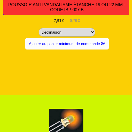
POUSSOIR ANTI VANDALISME ÉTANCHE 19 OU 22 MM -
CODE IBP 007 B
7,91
€
8,79
€
Ajouter au panier minimum de commande 8€