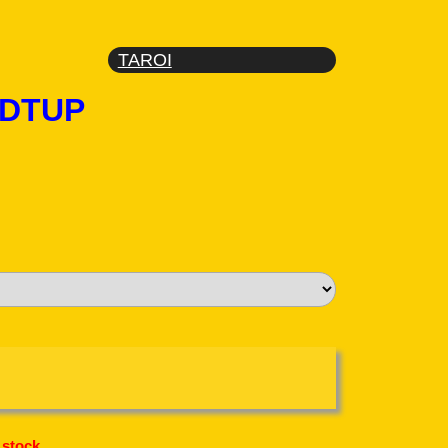
TAROI
e DTUP
 stock