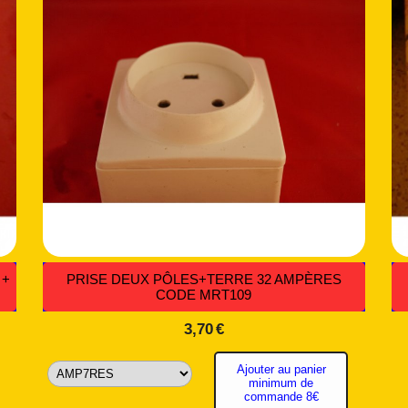
 +
PRISE DEUX PÔLES+TERRE 32 AMPÈRES
CODE MRT109
3,70
€
Ajouter au panier
minimum de
commande 8€