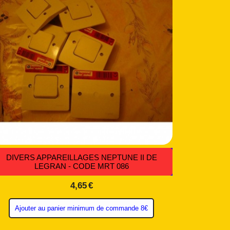
DIVERS APPAREILLAGES NEPTUNE II DE
LEGRAN - CODE MRT 086
4,65
€
Ajouter au panier minimum de commande 8€