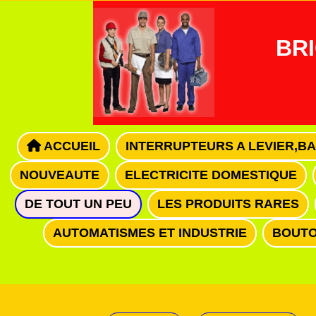
Panneau de gestion des cookies
BRI
ACCUEIL
INTERRUPTEURS A LEVIER,B
NOUVEAUTE
ELECTRICITE DOMESTIQUE
DE TOUT UN PEU
LES PRODUITS RARES
AUTOMATISMES ET INDUSTRIE
BOUTO