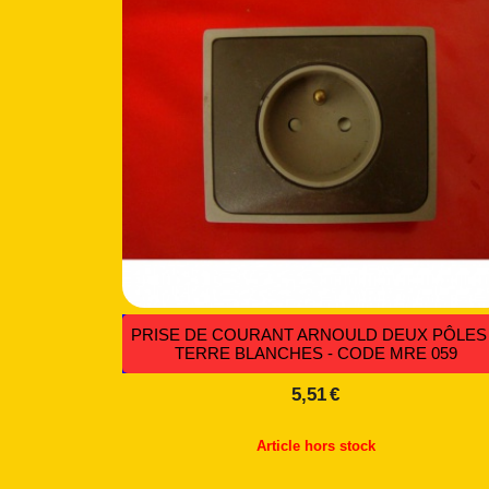
PRISE DE COURANT ARNOULD DEUX PÔLES
TERRE BLANCHES - CODE MRE 059
5,51
€
Article hors stock