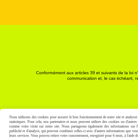
Conformément aux articles 39 et suivants de la loi n°
communication et, le cas échéant, re
Nous utilisons des cookies pour assurer le bon fonctionnement de notre site et analyser n
statistiques. Pour cela, nos partenaires et nous peuvent utiliser des cookies ou d'autre
comme votre visite sur notre site. Nous partageons également des informations sur l'u
publicité et d'analyse, qui peuvent combiner celles-ci avec d'autres informations que vous 
leurs services. Vous pouvez retirer votre consentement, enregistré pour 6 mois, à l'aide 