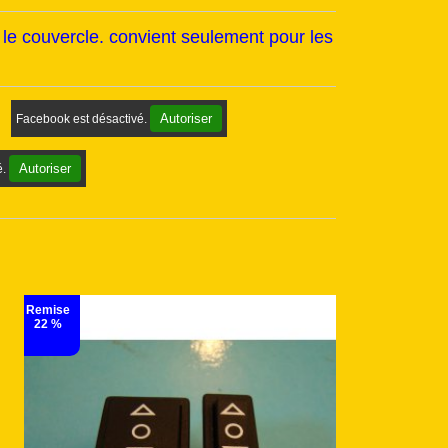
e couvercle. convient seulement pour les
Autoriser
Facebook est désactivé.
Autoriser
é.
Remise
15 %