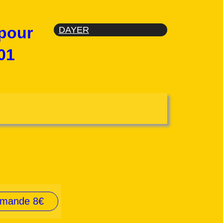
 pour
DAYER
01
mmande 8€