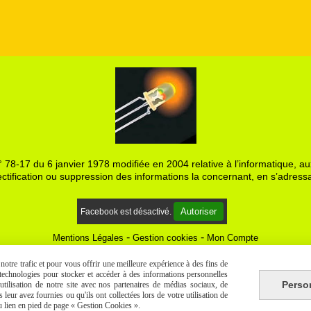
 78-17 du 6 janvier 1978 modifiée en 2004 relative à l’informatique, aux
ctification ou suppression des informations la concernant, en s’adressa
Autoriser
Facebook est désactivé.
Mentions Légales
Gestion cookies
Mon Compte
otre trafic et pour vous offrir une meilleure expérience à des fins de
s technologies pour stocker et accéder à des informations personnelles
Perso
tilisation de notre site avec nos partenaires de médias sociaux, de
leur avez fournies ou qu'ils ont collectées lors de votre utilisation de
du lien en pied de page « Gestion Cookies ».