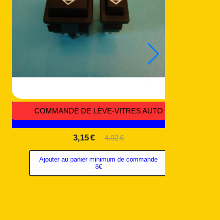
E QUATRE
SUBMINIATURE À LEVIER PLAT BIPOL
 022
ON/OF/ON - CODE EL 018
2,94
€
3,45
€
e commande
Ajouter au panier minimum de commande
8€