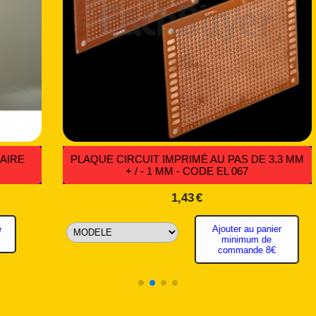
ÈVE-VITRES AUTO
COMMUTATEUR BIPOLAIR
POSITIONS - CODE EL
2,71
€
4,02
€
minimum de commande
Ajouter au panier minimum d
8€
8€