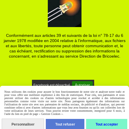
Conformément aux articles 39 et suivants de la loi n° 78-17 du 6
janvier 1978 modifiée en 2004 relative à l’informatique, aux fichiers
et aux libertés, toute personne peut obtenir communication et, le
cas échéant, rectification ou suppression des informations la
concernant, en s’adressant au service Direction de Bricoelec.
Autoriser
Facebook est désactivé.
Nous utilisons des cookies pour assurer le bon fonctionnement de notre site et analyser notre trafic et
pour vous offrir une meilleure expérience à des fins de statistiques. Pour cela, nos partenaires et nous
Mentions Légales
Gestion cookies
Mon Compte
peuvent utiliser des cookies ou d'autres technologies pour stocker et accéder à des informations
personnelles comme votre visite sur notre site. Nous partageons également des informations sur
l'utilisation de notre site avec nos partenaires de médias sociaux, de publicité et d'analyse, qui peuvent
combiner celles-ci avec d'autres informations que vous leur avez fournies ou qu'ils ont collectées lors de
votre utilisation de leurs services. Vous pouvez retirer votre consentement, enregistré pour 6 mois, à
l'aide du lien en pied de page « Gestion Cookies ».
Personnaliser
Tout refuser
Tout accepter