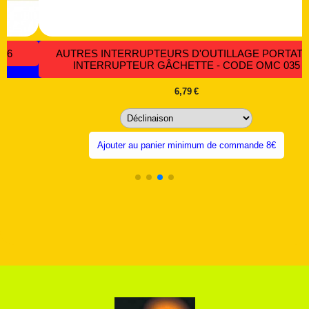
BOUTON POUSSOIR LUMINEUX MOMENTANÉ MONO ET
BIPOLAIRE EN 12 ET 220 VOLTS - CODE BP 037
3,36
€
4,25
€
Ajouter au panier minimum de commande 8€