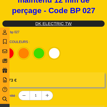
maintenu 12 mm de
perçage - Code BP 027
DK ELECTRIC TW
Ref :
bp 027
LES COULEURS :
3,73
€
Quantité :