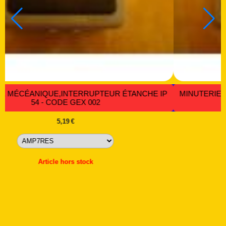
ERRUPTEUR ÉTANCHE IP
MINUTERIE MÉCÉANIQUE,INTER
EX 002
54 - CODE GEX
5,19
€
 stock
Article hors sto