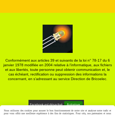
Conformément aux articles 39 et suivants de la loi n° 78-17 du 6
janvier 1978 modifiée en 2004 relative à l’informatique, aux fichiers
et aux libertés, toute personne peut obtenir communication et, le
cas échéant, rectification ou suppression des informations la
concernant, en s’adressant au service Direction de Bricoelec.
Autoriser
Facebook est désactivé.
Nous utilisons des cookies pour assurer le bon fonctionnement de notre site et analyser notre trafic et
pour vous offrir une meilleure expérience à des fins de statistiques. Pour cela, nos partenaires et nous
Mentions Légales
Gestion cookies
Mon Compte