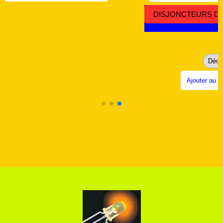
CODE MRE 083
DISJONCTEUR DIFFÉRENTIEL NEUF COD
10,20
€
nde 8€
Ajouter au panier minimum de commande