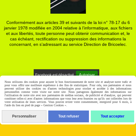
Conformément aux articles 39 et suivants de la loi n° 78-17 du 6
janvier 1978 modifiée en 2004 relative à l’informatique, aux fichiers
et aux libertés, toute personne peut obtenir communication et, le
cas échéant, rectification ou suppression des informations la
concernant, en s’adressant au service Direction de Bricoelec.
Autoriser
Facebook est désactivé.
Nous utilisons des cookies pour assurer le bon fonctionnement de notre site et analyser notre trafic et
pour vous offrir une meilleure expérience à des fins de statistiques. Pour cela, nos partenaires et nous
Mentions Légales
Gestion cookies
Mon Compte
peuvent utiliser des cookies ou d'autres technologies pour stocker et accéder à des informations
personnelles comme votre visite sur notre site. Nous partageons également des informations sur
l'utilisation de notre site avec nos partenaires de médias sociaux, de publicité et d'analyse, qui peuvent
combiner celles-ci avec d'autres informations que vous leur avez fournies ou qu'ils ont collectées lors de
votre utilisation de leurs services. Vous pouvez retirer votre consentement, enregistré pour 6 mois, à
l'aide du lien en pied de page « Gestion Cookies ».
Personnaliser
Tout refuser
Tout accepter