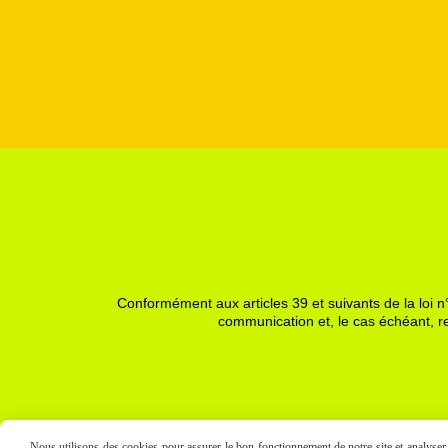
Conformément aux articles 39 et suivants de la loi n°
communication et, le cas échéant, re
Nous utilisons des cookies pour assurer le bon fonctionnement de notre site et analyser n