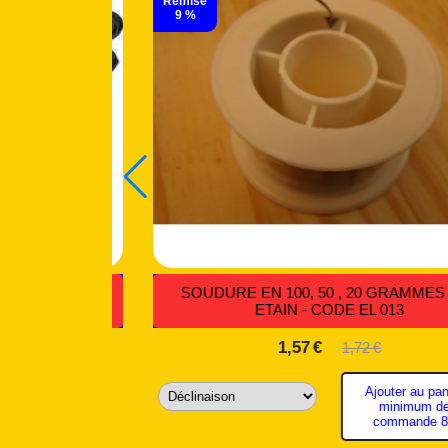
BOUTONS POUSSOIR CARRÉS CONTACT
MAINTENU - CODE BP 051
3,11
€
BOUTO
Ajouter au panier
MO
minimum de
commande 8€