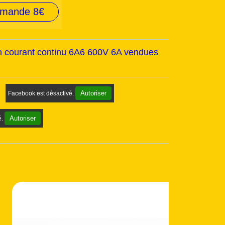
mmande 8€
en courant continu 6A6 600V 6A vendues
Autoriser
Facebook est désactivé.
Autoriser
é.
Produit d