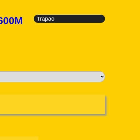
P600M
Trapao