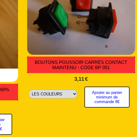
NS POUSSOIR EN 5 COULEURS,
FER A SOUDER 60,
MENTANÉS: - CODE BP 036
2,05
€
Ajouter au panier
minimum de
commande 8€