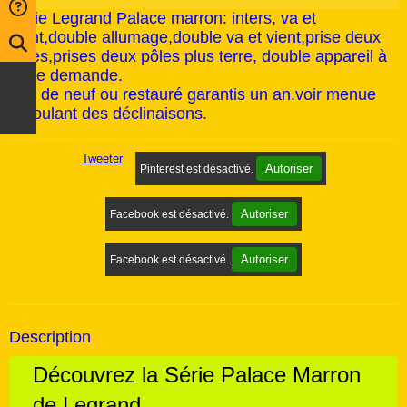
Série Legrand Palace marron: inters, va et
vient,double allumage,double va et vient,prise deux
pôles,prises deux pôles plus terre, double appareil à
votre demande.
état de neuf ou restauré garantis un an.voir menue
déroulant des déclinaisons.
Tweeter
Autoriser
Pinterest est désactivé.
Autoriser
Facebook est désactivé.
Autoriser
Facebook est désactivé.
Description
Découvrez la Série Palace Marron
de Legrand