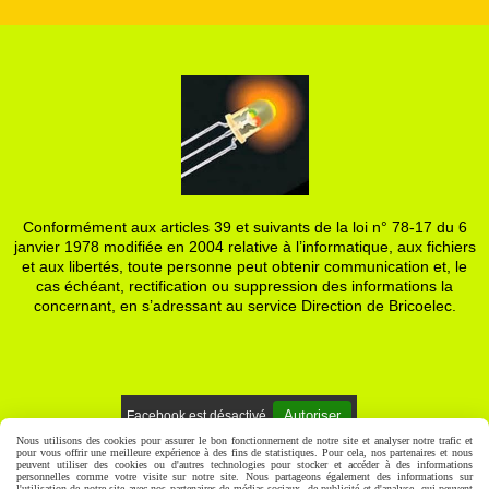
Conformément aux articles 39 et suivants de la loi n° 78-17 du 6
janvier 1978 modifiée en 2004 relative à l’informatique, aux fichiers
et aux libertés, toute personne peut obtenir communication et, le
cas échéant, rectification ou suppression des informations la
concernant, en s’adressant au service Direction de Bricoelec.
Autoriser
Facebook est désactivé.
Nous utilisons des cookies pour assurer le bon fonctionnement de notre site et analyser notre trafic et
pour vous offrir une meilleure expérience à des fins de statistiques. Pour cela, nos partenaires et nous
Mentions Légales
Gestion cookies
Mon Compte
peuvent utiliser des cookies ou d'autres technologies pour stocker et accéder à des informations
personnelles comme votre visite sur notre site. Nous partageons également des informations sur
l'utilisation de notre site avec nos partenaires de médias sociaux, de publicité et d'analyse, qui peuvent