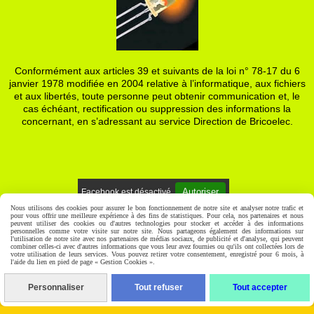
Conformément aux articles 39 et suivants de la loi n° 78-17 du 6
janvier 1978 modifiée en 2004 relative à l’informatique, aux fichiers
et aux libertés, toute personne peut obtenir communication et, le
cas échéant, rectification ou suppression des informations la
concernant, en s’adressant au service Direction de Bricoelec.
Autoriser
Facebook est désactivé.
Nous utilisons des cookies pour assurer le bon fonctionnement de notre site et analyser notre trafic et
pour vous offrir une meilleure expérience à des fins de statistiques. Pour cela, nos partenaires et nous
Mentions Légales
Gestion cookies
Mon Compte
peuvent utiliser des cookies ou d'autres technologies pour stocker et accéder à des informations
personnelles comme votre visite sur notre site. Nous partageons également des informations sur
l'utilisation de notre site avec nos partenaires de médias sociaux, de publicité et d'analyse, qui peuvent
combiner celles-ci avec d'autres informations que vous leur avez fournies ou qu'ils ont collectées lors de
votre utilisation de leurs services. Vous pouvez retirer votre consentement, enregistré pour 6 mois, à
l'aide du lien en pied de page « Gestion Cookies ».
Personnaliser
Tout refuser
Tout accepter