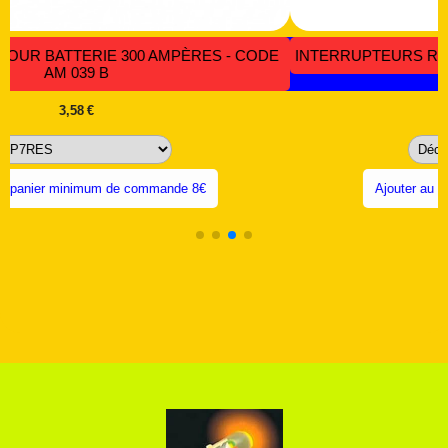
RT 144
INTERRUPTEURS ET PRISE A FUSIBLE - CODE MRT 
6,22
€
Ajouter au panier minimum de commande 8€