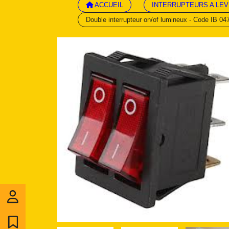
ACCUEIL
INTERRUPTEURS A LEV
Double interrupteur on/of lumineux - Code IB 04