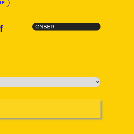
LE
f
GNBER