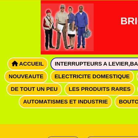
Panneau de gestion des cookies
BRI
ACCUEIL
INTERRUPTEURS A LEVIER,B
NOUVEAUTE
ELECTRICITE DOMESTIQUE
DE TOUT UN PEU
LES PRODUITS RARES
AUTOMATISMES ET INDUSTRIE
BOUTO