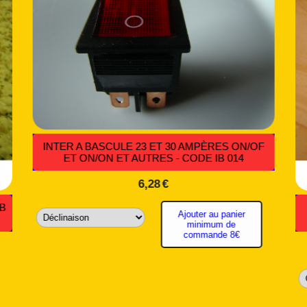
MINI INTERRUPTEUR À LEVIER BIPOLAIRE
IN
ON/ON - CODE IL 002 *
4,36
€
Ajouter au panier
minimum de
commande 8€