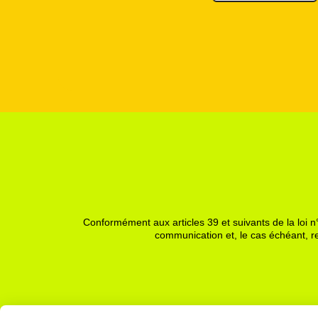
Conformément aux articles 39 et suivants de la loi n°
communication et, le cas échéant, re