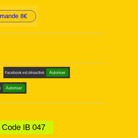
mmande 8€
Autoriser
Facebook est désactivé.
Autoriser
é.
- Code IB 047