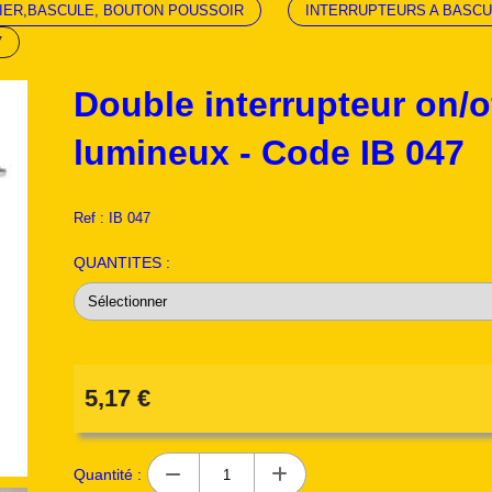
IER,BASCULE, BOUTON POUSSOIR
INTERRUPTEURS A BASCU
7
Double interrupteur on/o
lumineux - Code IB 047
Ref :
IB 047
QUANTITES :
5,17
€
Quantité :