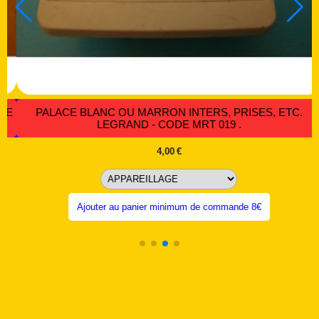
INTERRUPTEURS ALOMBARD CODE MRE 015
3,86
€
Article hors stock