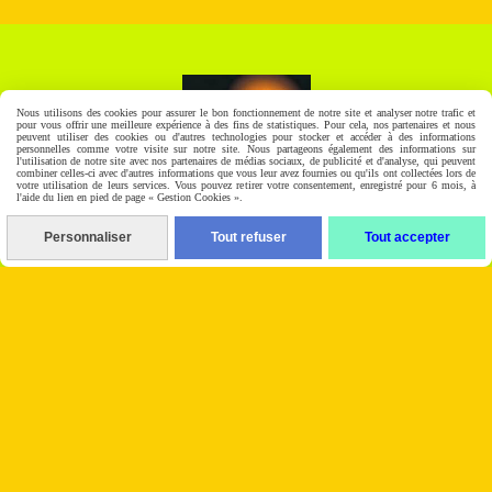
Nous utilisons des cookies pour assurer le bon fonctionnement de notre site et analyser notre trafic et
pour vous offrir une meilleure expérience à des fins de statistiques. Pour cela, nos partenaires et nous
peuvent utiliser des cookies ou d'autres technologies pour stocker et accéder à des informations
personnelles comme votre visite sur notre site. Nous partageons également des informations sur
l'utilisation de notre site avec nos partenaires de médias sociaux, de publicité et d'analyse, qui peuvent
combiner celles-ci avec d'autres informations que vous leur avez fournies ou qu'ils ont collectées lors de
votre utilisation de leurs services. Vous pouvez retirer votre consentement, enregistré pour 6 mois, à
l'aide du lien en pied de page « Gestion Cookies ».
Conformément aux articles 39 et suivants de la loi n° 78-17 du 6
Personnaliser
Tout refuser
Tout accepter
janvier 1978 modifiée en 2004 relative à l’informatique, aux fichiers
et aux libertés, toute personne peut obtenir communication et, le
cas échéant, rectification ou suppression des informations la
concernant, en s’adressant au service Direction de Bricoelec.
Autoriser
Facebook est désactivé.
Mentions Légales
Gestion cookies
Mon Compte