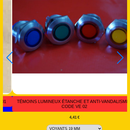
-
DEUX PETITS INTERRUPTEURS A BASCULE POUR
ÉLECTROMÉNAGER - CODE - IB 077
5,21
€