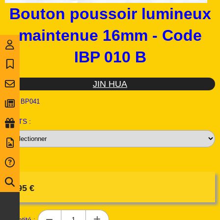
Bouton poussoir lumineux
maintenue 16mm - Code
IBP 010 B
JIN HUA
Ref :
BP041
VOLTS :
5,95
€
Quantité :