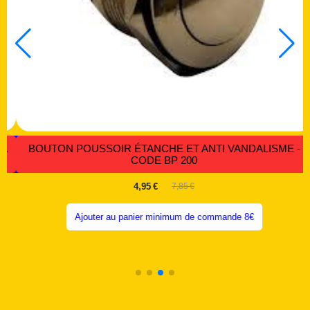
-
BOUTON POUSSOIR ÉTANCHE ANTI VANDALE 19 OU 22
MM.- CODE IBP12
6,20
€
Ajouter au panier minimum de commande 8€