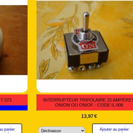
ENSEMBLE 4 FICHES TV M/F,1 FICHE
FEMELLE,UNE DOUILLE E27 - CODE MRT 210
3,06
€
Ajouter au panier minimum de commande
8€
DEUX
panier