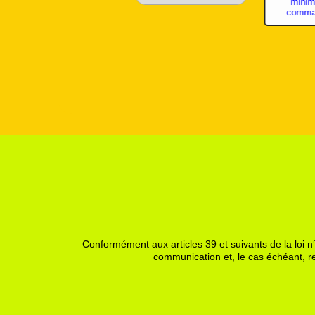
minimum de
minimum
commande 8€
command
Conformément aux articles 39 et suivants de la loi n°
communication et, le cas échéant, re