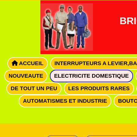
Panneau de gestion des cookies
BRI
ACCUEIL
INTERRUPTEURS A LEVIER,B
NOUVEAUTE
ELECTRICITE DOMESTIQUE
DE TOUT UN PEU
LES PRODUITS RARES
AUTOMATISMES ET INDUSTRIE
BOUTO