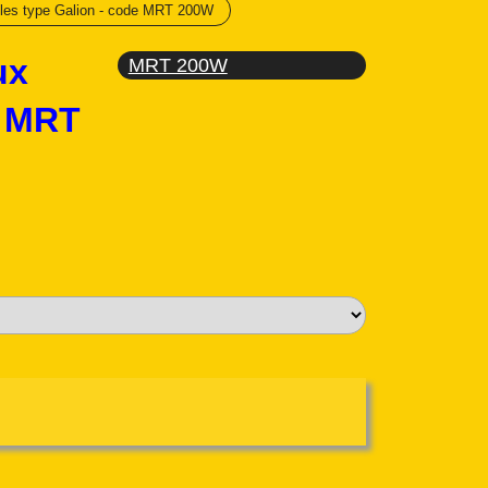
poles type Galion - code MRT 200W
ux
MRT 200W
e MRT