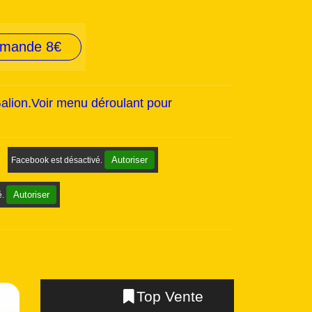
mmande 8€
Galion.Voir menu déroulant pour
Autoriser
Facebook est désactivé.
Autoriser
é.