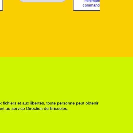
minimum de
commande 8€
 fichiers et aux libertés, toute personne peut obtenir
nt au service Direction de Bricoelec.